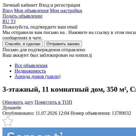
Личный кабинет
Вход и регистрация
Вход
Мои объявления
Мои настройки
Подать объявление
RU
TJ
Пожалуйста, подтвердите ваш email
Мы отправили вам письмо на
. Нажмите на ссылку в этом пись
сообщениях в чате.
Спасибо, я сделаю
Отправить заново
Письмо для подтверждения отправлено
Ваш аккаунт был заблокирован на somon.tj
Все объявления
Недвижимость
Аренда домов (хавли)
3-этажный, 11 комнатный дом, 350 м², 
Обновить дату
Поместить в ТОП
Душанбе
Опубликовано: 11.07.2026 12:04
Номер объявления:
13789032