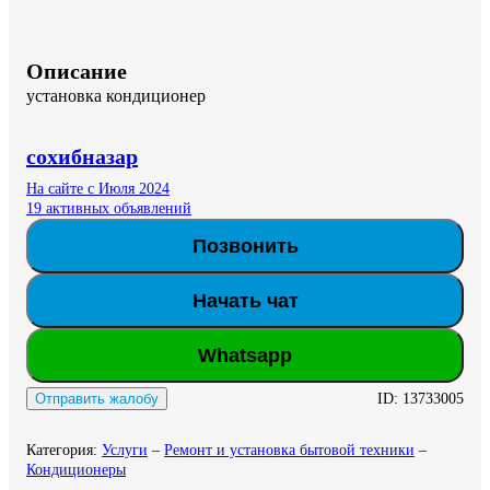
Описание
установка кондиционер
сохибназар
На сайте с Июля 2024
19 активных объявлений
Позвонить
Начать чат
Whatsapp
ID:
13733005
Отправить жалобу
Категория
:
Услуги
–
Ремонт и установка бытовой техники
–
Кондиционеры