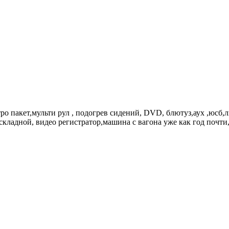
тро пакет,мульти рул , подогрев сидений, DVD, блютуз,аух ,юсб,
раскладной, видео регистратор,машина с вагона уже как год почт