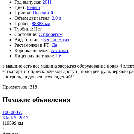
Год выпуска:
2011
Цвет:
Белый
Привод:
Передний
Объем двигателя:
2.0 л.
Пробег:
88888 км
Турбина:
Нет
Состояние:
С пробегом
Вид топлива:
Бензин + газ
Растаможен в РТ:
Да
Коробка передач:
Автомат
Лицензия на такси:
Нет
в машине есть всё,машина зверь,газ оборудование новая,4 элек
есть,старт стоп,без ключевой доступ , подогрев руля, зеркало 
контроль, подогрев всех сидений!!
Просмотров: 318
Похожие объявления
100 000
c.
Kia K5, 2017
119399 км
·
Автомат