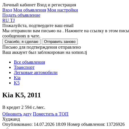
Личный кабинет
Вход и регистрация
Вход
Мои объявления
Мои настройки
Подать объявление
RU
TJ
Пожалуйста, подтвердите ваш email
Мы отправили вам письмо на
. Нажмите на ссылку в этом пись
сообщениях в чате.
Спасибо, я сделаю
Отправить заново
Письмо для подтверждения отправлено
Ваш аккаунт был заблокирован на somon.tj
Все объявления
Транспорт
Легковые автомобили
Kia
K5
Kia K5, 2011
В кредит
2 594 c./мес.
Обновить дату
Поместить в ТОП
Худжанд
Опубликовано: 14.07.2026 18:09
Номер объявления:
13726926