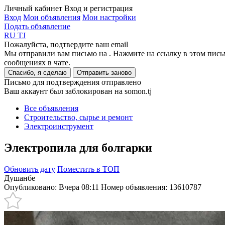
Личный кабинет
Вход и регистрация
Вход
Мои объявления
Мои настройки
Подать объявление
RU
TJ
Пожалуйста, подтвердите ваш email
Мы отправили вам письмо на
. Нажмите на ссылку в этом пись
сообщениях в чате.
Спасибо, я сделаю
Отправить заново
Письмо для подтверждения отправлено
Ваш аккаунт был заблокирован на somon.tj
Все объявления
Строительство, сырье и ремонт
Электроинструмент
Электропила для болгарки
Обновить дату
Поместить в ТОП
Душанбе
Опубликовано: Вчера 08:11
Номер объявления:
13610787