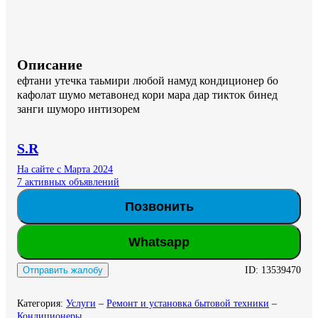
Описание
ефтани утечка таьмири любой намуд кондиционер бо 
кафолат шумо метавонед кори мара дар тикток бинед 
занги шуморо интизорем
S.R
На сайте с Марта 2024
7 активных объявлений
Позвонить
Whatsapp
ID:
13539470
Отправить жалобу
Категория
:
Услуги
–
Ремонт и установка бытовой техники
–
Кондиционеры