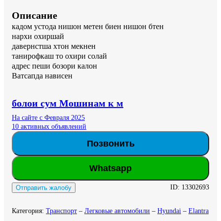
Описание
кадом устода нишон метен биен нишон бтен

нархи охиршай

давернстша хтон мекнен

танирофкаш то охири солай

адрес пеши бозори калон

Ватсапда нависен
болои сум Мошинам к м
На сайте с Февраля 2025
10 активных объявлений
Позвонить
Whatsapp
ID:
13302693
Отправить жалобу
Категория
:
Транспорт
–
Легковые автомобили
–
Hyundai
–
Elantra