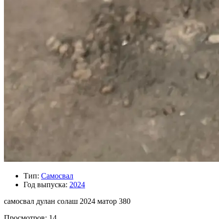
Тип:
Самосвал
Год выпуска:
2024
самосвал дулан солаш 2024 матор 380
Просмотров: 14