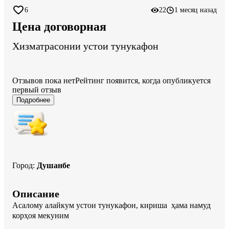
6
22
1 месяц назад
Цена договорная
Хизматрасонии устои тунукафон
Отзывов пока нет
Рейтинг появится, когда опубликуется
первый отзыв
Подробнее
Город
:
Душанбе
Описание
Асалому алайкум устои тунукафон, кириша  ҳама намуд 
корҳоя мекуним