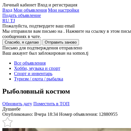
Личный кабинет
Вход и регистрация
Вход
Мои объявления
Мои настройки
Подать объявление
RU
TJ
Пожалуйста, подтвердите ваш email
Мы отправили вам письмо на
. Нажмите на ссылку в этом пись
сообщениях в чате.
Спасибо, я сделаю
Отправить заново
Письмо для подтверждения отправлено
Ваш аккаунт был заблокирован на somon.tj
Все объявления
Хобби, музыка и спорт
Спорт и инвентарь
Туризм / охота / рыбалка
Рыболовный костюм
Обновить дату
Поместить в ТОП
Душанбе
Опубликовано: Вчера 18:34
Номер объявления:
12880955