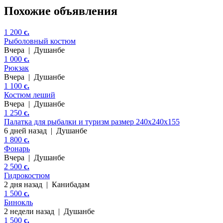
Похожие объявления
1 200
c.
Рыболовный костюм
Вчера
|
Душанбе
1 000
c.
Рюкзак
Вчера
|
Душанбе
1 100
c.
Костюм леший
Вчера
|
Душанбе
1 250
c.
Палатка для рыбалки и туризм размер 240x240x155
6 дней назад
|
Душанбе
1 800
c.
Фонарь
Вчера
|
Душанбе
2 500
c.
Гидрокостюм
2 дня назад
|
Канибадам
1 500
c.
Бинокль
2 недели назад
|
Душанбе
1 500
c.