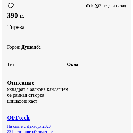
10
2 недели назад
390 c.
Тиреза
Город
:
Душанбе
Тип
Окна
Описание
9квадрат я балкона кандагием

бе рамкаи створка

шишаҳош ҳаст
OFFtech
На сайте с Декабря 2020
231 активное объявление