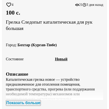
4
21
3 дня назад
100 c.
Грелка Следопыт каталитическая для рук
большая
Город
:
Бохтар (Курган-Тюбе)
Состояние
Новый
Описание
Каталитическая грелка новое — устройство 
предназначенное для отопления помещения, 
транспортного средства, прогрева (или поддержания 
необходимой температуры) механизмов или 
индивидуального согревания человека.

Показать больше
Каталитическая грелка - предназначена специально для 
людей, увлекающихся зимними видами спорта, 