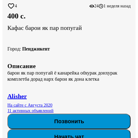
4
24
1 неделя назад
400 c.
Кафас барои як пар попугай
Город
:
Пенджикент
Описание
барои як пар попугай ё канарейка обхурак донхурак 
комплетба дорад нарх барои як дона клетка
Alisher
На сайте с Августа 2020
11 активных объявлений
Позвонить
Начать чат