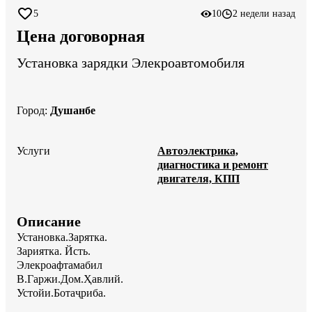
5
10
2 недели назад
Цена договорная
Установка зарядки Элекроавтомобиля
Город
:
Душанбе
Услуги
Автоэлектрика,
диагностика и ремонт
двигателя, КПП
Описание
Установка.Зарятка.

Зариятка. Йсть. 

Элекроафтамабил

В.Гаржи.Дом.Ҳавлий.

Устойи.Ботаҷриба.