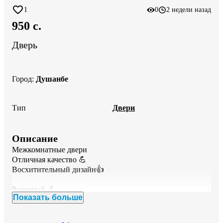
1
0
2 недели назад
950 c.
Дверь
Город
:
Душанбе
Тип
Двери
Описание
Межкомнатные двери 

Отличная качество 💪

Восхитительный дизайн👍

Размерый📐

Показать больше
2/80_,2/70_,2/60_,2/40

Комплектация...
