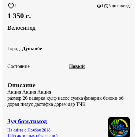
1
1
3 дня назад
1 350 c.
Велосипед
Город
:
Душанбе
Состояние
Новый
Описание
Акция Акция Акция

размер 26 падарка кулф насос сумка фанарик бачоки об 
дорад пилус дастафка дорем дар ТЧК
Зуд боэьтимод
На сайте с Ноября 2018
1465 активных объявлений