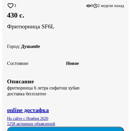
3
0
2 недели назад
430 c.
Фритюрница SF6L
Город
:
Душанбе
Состояние
Новое
Описание
фритюрница 6 летра сифатош хубан

доставка бесплатно
online достафка
На сайте с Ноября 2020
1258 активных объявлений