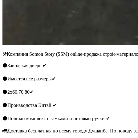
⚒Компания Somon Story (SSM) online-продажа строй-материал
⚫Заводская дверь ✔
⚫Имеется все размеры✔
⚫2х60,70,80✔
⚫Производства Китай ✔
⚫Полный комплект с замками и петлями ручки ✔
🚛Доставка бесплатная по всему городу Душанбе. По поводу за