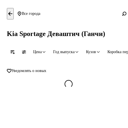
Все города
Kia Sportage Деваштич (Ганчи)
Цена
Год выпуска
Кузов
Коробка пе
Уведомлять о новых