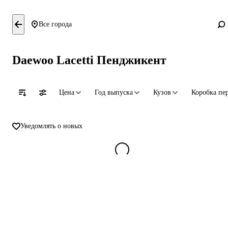
Все города
Daewoo Lacetti Пенджикент
Цена
Год выпуска
Кузов
Коробка пе
Уведомлять о новых