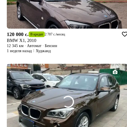
120 000 c.
В кредит
2 707 c.
/
месяц
BMW X1, 2010
12 345 км
·
Автомат
·
Бензин
1 неделя назад
Худжанд
1/9