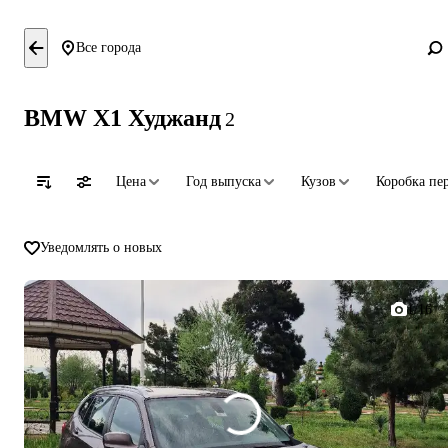
Все города
BMW X1 Худжанд
2
Цена
Год выпуска
Кузов
Коробка пе
Уведомлять о новых
1/16