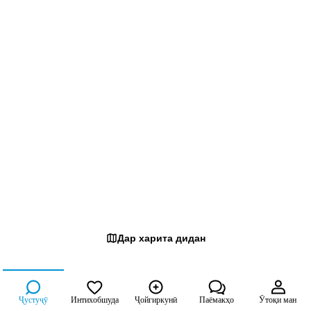
💥Таъмини хӯроки нисфирӯзӣ; ⏱️Реҷаи корӣ; аз соати 7:30 то 16:00
🛏истироҳат: Якшанбе ☎️206666606 (шахсони ҷидди коркунанда
муроҷиат кунед. Аз соати 8:00 то 18:00 занг занед)
Дар харита дидан
Ҷустуҷӯ
Интихобшуда
Ҷойгиркунӣ
Паёмакҳо
Ӯтоқи ман