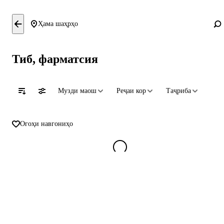
Ҳама шаҳрҳо
Тиб, фарматсия
Музди маош
Реҷаи кор
Таҷриба
Огоҳи навгониҳо