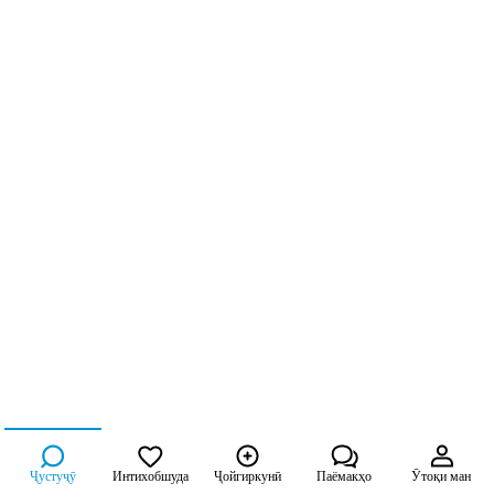
Ҷустуҷӯ
Интихобшуда
Ҷойгиркунӣ
Паёмакҳо
Ӯтоқи ман