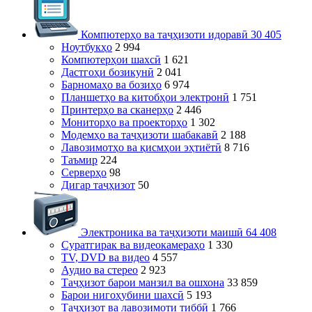
Компютерҳо ва таҷҳизоти идоравӣ
30 405
Ноутбукҳо
2 994
Компютерҳои шахсӣ
1 621
Дастгоҳи бозикунӣ
2 041
Барномаҳо ва бозиҳо
6 974
Планшетҳо ва китобҳои электронӣ
1 751
Принтерҳо ва сканерҳо
2 446
Мониторҳо ва проекторҳо
1 302
Модемҳо ва таҷҳизоти шабакавӣ
2 188
Лавозимотҳо ва қисмҳои эҳтиётӣ
8 716
Таъмир
224
Серверҳо
98
Дигар таҷҳизот
50
Электроника ва таҷҳизоти маишӣ
64 408
Суратгирак ва видеокамераҳо
1 330
TV, DVD ва видео
4 557
Аудио ва стерео
2 923
Таҷҳизот барои манзил ва ошхона
33 859
Барои нигоҳубини шахсӣ
5 193
Таҷҳизот ва лавозимоти тиббӣ
1 766