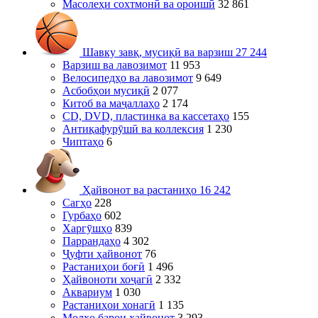
Масолеҳи сохтмонӣ ва ороишӣ
32 861
Шавку завқ, мусиқӣ ва варзиш
27 244
Варзиш ва лавозимот
11 953
Велосипедҳо ва лавозимот
9 649
Асбобҳои мусиқӣ
2 077
Китоб ва маҷаллаҳо
2 174
CD, DVD, пластинка ва кассетаҳо
155
Антиқафурӯшӣ ва коллексия
1 230
Чиптаҳо
6
Ҳайвонот ва растаниҳо
16 242
Сагҳо
228
Гурбаҳо
602
Харгӯшҳо
839
Паррандаҳо
4 302
Ҷуфти ҳайвонот
76
Растаниҳои боғӣ
1 496
Ҳайвоноти хоҷагӣ
2 332
Аквариум
1 030
Растаниҳои хонагӣ
1 135
Молҳо барои ҳайвонот
3 293