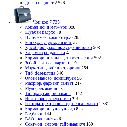
Дигар нақлиёт
2 526
Ҷои кор
7 735
Кормандони маъмурӣ
388
Шӯъбаи кадрҳо
78
IT, телеком, компютерҳо
283
Бонкҳо, суғурта, лизинг
271
Ҳисобдорӣ, молия, ҳуқуқшиносҳо
503
Хадамотҳои давлатӣ
4
Кормандони хонагӣ, хизматрасонӣ
502
Зебоӣ, фитнес, варзиш
119
Маркетинг, таблиғот, ороиш
254
Тиб, фарматсия
346
Оғози мансаб, донишҷӯён
56
Маориф, фарҳанг, санъат
247
Мудофиа, амният
73
Тиҷорат, савдои чакана
1 142
Истеҳсолот, энергетика
291
Рестораторҳо, ошпазҳо, пешхизматҳо
1 381
Кормандони гуногунсоҳа
828
Роҳбарон
144
ВАО, нашриётхо
6
Сохтмон, амволи ғайриманқул
160