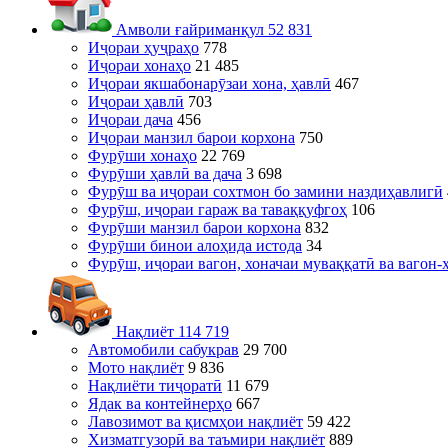
Амволи ғайриманқул
52 831
Иҷораи ҳуҷраҳо
778
Иҷораи хонаҳо
21 485
Иҷораи якшабонарӯзаи хона, ҳавлӣ
467
Иҷораи ҳавлӣ
703
Иҷораи дача
456
Иҷораи манзил барои корхона
750
Фурӯши хонаҳо
22 769
Фурӯши ҳавлӣ ва дача
3 698
Фурӯш ва иҷораи сохтмон бо замини наздиҳавлигӣ
Фурӯш, иҷораи гараж ва таваққуфгоҳ
106
Фурӯши манзил барои корхона
832
Фурӯши бинои алоҳида истода
34
Фурӯш, иҷораи вагон, хоначаи муваққатӣ ва вагон-
Нақлиёт
114 719
Автомобили сабукрав
29 700
Мото нақлиёт
9 836
Нақлиёти тиҷоратӣ
11 679
Ядак ва контейнерҳо
667
Лавозимот ва қисмҳои нақлиёт
59 422
Хизматгузорӣ ва таъмири нақлиёт
889