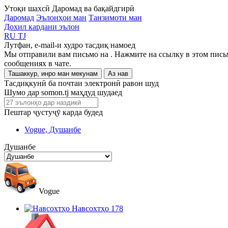
Утоқи шахсӣ
Даромад ва бақайдгирӣ
Даромад
Эълонҳои ман
Танзимоти ман
Дохил кардани эълон
RU
TJ
Лутфан, e-mail-и худро тасдиқ намоед
Мы отправили вам письмо на
. Нажмите на ссылку в этом пись
сообщениях в чате.
Ташаккур, инро ман мекунам
Аз нав
Тасдиқкунӣ ба почтаи электронӣ равон шуд
Шумо дар somon.tj маҳдуд шудаед
Пештар ҷустуҷӯ карда будед
Vogue, Душанбе
Душанбе
Vogue
Навсохтҳо
178