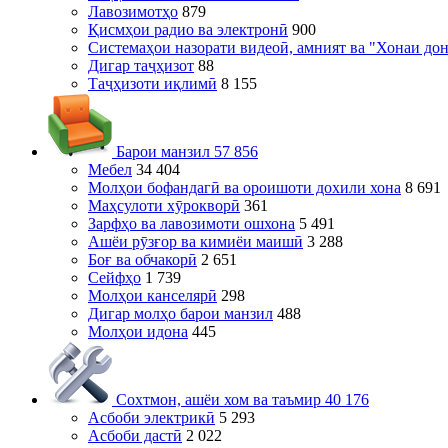
Лавозимотҳо
879
Қисмҳои радио ва электронӣ
900
Системаҳои назорати видеоӣ, амният ва "Хонаи до
Дигар таҷҳизот
88
Таҷҳизоти иқлимӣ
8 155
Барои манзил
57 856
Мебел
34 404
Молҳои бофандагӣ ва ороишоти дохили хона
8 691
Маҳсулоти хӯрокворӣ
361
Зарфҳо ва лавозимоти ошхона
5 491
Ашёи рӯзғор ва кимиёи маишӣ
3 288
Боғ ва обчакорӣ
2 651
Сейфҳо
1 739
Молҳои канселярӣ
298
Дигар молҳо барои манзил
488
Молҳои идона
445
Сохтмон, ашёи хом ва таъмир
40 176
Асбоби электрикӣ
5 293
Асбоби дастӣ
2 022