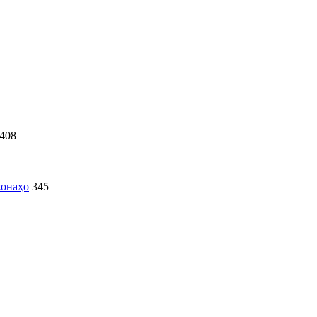
408
хонаҳо
345