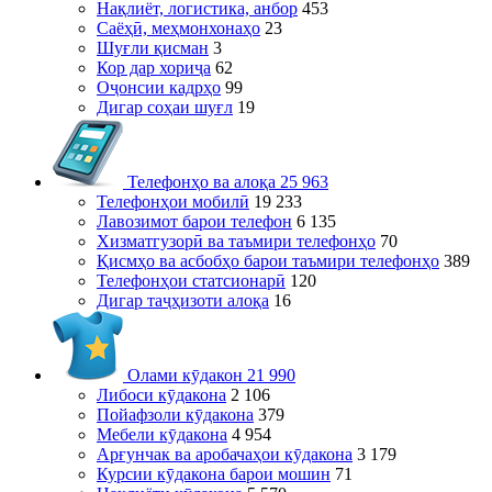
Нақлиёт, логистика, анбор
453
Саёҳӣ, меҳмонхонаҳо
23
Шуғли қисман
3
Кор дар хориҷа
62
Оҷонсии кадрҳо
99
Дигар соҳаи шуғл
19
Телефонҳо ва алоқа
25 963
Телефонҳои мобилӣ
19 233
Лавозимот барои телефон
6 135
Хизматгузорӣ ва таъмири телефонҳо
70
Қисмҳо ва асбобҳо барои таъмири телефонҳо
389
Телефонҳои статсионарӣ
120
Дигар таҷҳизоти алоқа
16
Олами кӯдакон
21 990
Либоси кӯдакона
2 106
Пойафзоли кӯдакона
379
Мебели кӯдакона
4 954
Арғунчак ва аробачаҳои кӯдакона
3 179
Курсии кӯдакона барои мошин
71