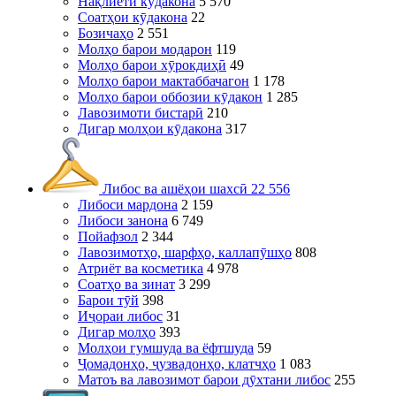
Нақлиёти кӯдакона
5 570
Соатҳои кӯдакона
22
Бозичаҳо
2 551
Молҳо барои модарон
119
Молҳо барои хӯрокдиҳӣ
49
Молҳо барои мактаббачагон
1 178
Молҳо барои оббозии кӯдакон
1 285
Лавозимоти бистарӣ
210
Дигар молҳои кӯдакона
317
Либос ва ашёҳои шахсӣ
22 556
Либоси мардона
2 159
Либоси занона
6 749
Пойафзол
2 344
Лавозимотҳо, шарфҳо, каллапӯшҳо
808
Атриёт ва косметика
4 978
Соатҳо ва зинат
3 299
Барои тӯй
398
Иҷораи либос
31
Дигар молҳо
393
Молҳои гумшуда ва ёфтшуда
59
Ҷомадонҳо, ҷузвадонҳо, клатчҳо
1 083
Матоъ ва лавозимот барои дӯхтани либос
255