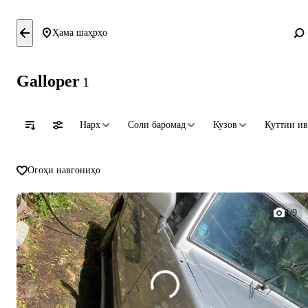
Ҳама шаҳрҳо
Galloper
1
Нарх
Соли баромад
Кузов
Қуттии ив
Огоҳи навгониҳо
1/9