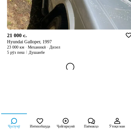
21 000 c.
Hyundai Galloper, 1997
23 000 км
·
Механикӣ
·
Дизел
5 рӯз пеш
Душанбе
Ҷустуҷӯ
Интихобшуда
Ҷойгиркунӣ
Паёмакҳо
Ӯтоқи ман