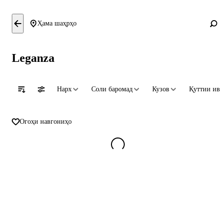
Ҳама шаҳрҳо
Leganza
Нарх
Соли баромад
Кузов
Қуттии ив
Огоҳи навгониҳо