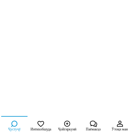
Ҷустуҷӯ
Интихобшуда
Ҷойгиркунӣ
Паёмакҳо
Ӯтоқи ман