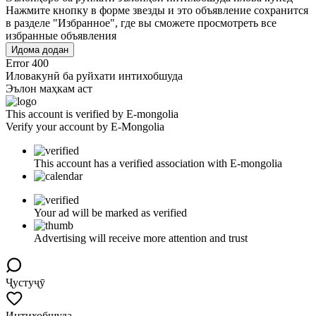
Нажмите кнопку в форме звезды и это объявление сохранится
в разделе "Избранное", где вы сможете просмотреть все
избранные объявления
Идома додан
Error 400
Иловакунӣ ба руйхати интихобшуда
Эълон маҳкам аст
This account is verified by E-mongolia
Verify your account by E-Mongolia
This account has a verified association with E-mongolia
Your ad will be marked as verified
Advertising will receive more attention and trust
Ҷустуҷӯ
Интихобшуда