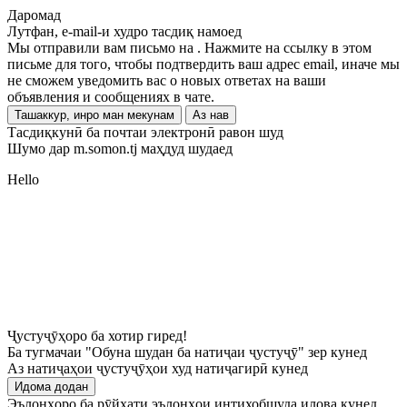
Даромад
Лутфан, e-mail-и худро тасдиқ намоед
Мы отправили вам письмо на
. Нажмите на ссылку в этом
письме для того, чтобы подтвердить ваш адрес email, иначе мы
не сможем уведомить вас о новых ответах на ваши
объявления и сообщениях в чате.
Ташаккур, инро ман мекунам
Аз нав
Тасдиқкунӣ ба почтаи электронӣ равон шуд
Шумо дар m.somon.tj маҳдуд шудаед
Hello
Ҷустуҷӯҳоро ба хотир гиред!
Ба тугмачаи "Обуна шудан ба натиҷаи ҷустуҷӯ" зер кунед
Аз натиҷаҳои ҷустуҷӯҳои худ натиҷагирӣ кунед
Идома додан
Эълонҳоро ба рӯйхати эълонҳои интихобшуда илова кунед