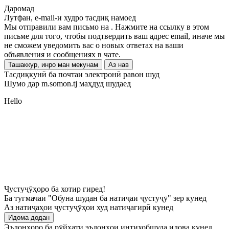
Даромад
Лутфан, e-mail-и худро тасдиқ намоед
Мы отправили вам письмо на
. Нажмите на ссылку в этом
письме для того, чтобы подтвердить ваш адрес email, иначе мы
не сможем уведомить вас о новых ответах на ваши
объявления и сообщениях в чате.
Ташаккур, инро ман мекунам
Аз нав
Тасдиқкунӣ ба почтаи электронӣ равон шуд
Шумо дар m.somon.tj маҳдуд шудаед
Hello
Ҷустуҷӯҳоро ба хотир гиред!
Ба тугмачаи "Обуна шудан ба натиҷаи ҷустуҷӯ" зер кунед
Аз натиҷаҳои ҷустуҷӯҳои худ натиҷагирӣ кунед
Идома додан
Эълонҳоро ба рӯйхати эълонҳои интихобшуда илова кунед