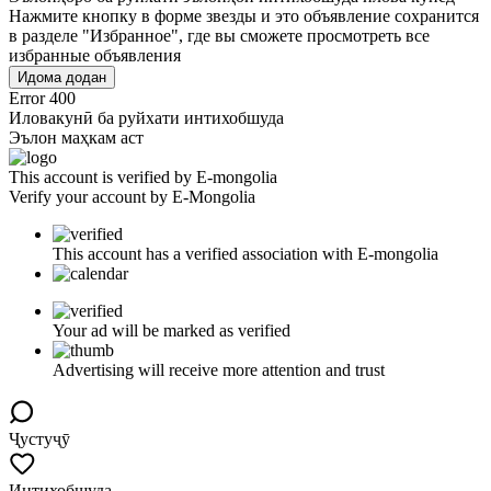
Нажмите кнопку в форме звезды и это объявление сохранится
в разделе "Избранное", где вы сможете просмотреть все
избранные объявления
Идома додан
Error 400
Иловакунӣ ба руйхати интихобшуда
Эълон маҳкам аст
This account is verified by E-mongolia
Verify your account by E-Mongolia
This account has a verified association with E-mongolia
Your ad will be marked as verified
Advertising will receive more attention and trust
Ҷустуҷӯ
Интихобшуда