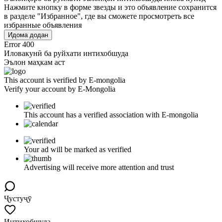
Нажмите кнопку в форме звезды и это объявление сохранится
в разделе "Избранное", где вы сможете просмотреть все
избранные объявления
Идома додан
Error 400
Иловакунӣ ба руйхати интихобшуда
Эълон маҳкам аст
This account is verified by E-mongolia
Verify your account by E-Mongolia
This account has a verified association with E-mongolia
Your ad will be marked as verified
Advertising will receive more attention and trust
Ҷустуҷӯ
Интихобшуда