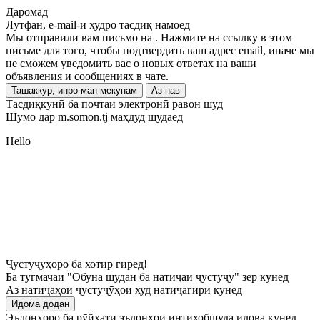
Даромад
Лутфан, e-mail-и худро тасдиқ намоед
Мы отправили вам письмо на
. Нажмите на ссылку в этом
письме для того, чтобы подтвердить ваш адрес email, иначе мы
не сможем уведомить вас о новых ответах на ваши
объявления и сообщениях в чате.
Ташаккур, инро ман мекунам
Аз нав
Тасдиқкунӣ ба почтаи электронӣ равон шуд
Шумо дар m.somon.tj маҳдуд шудаед
Hello
Ҷустуҷӯҳоро ба хотир гиред!
Ба тугмачаи "Обуна шудан ба натиҷаи ҷустуҷӯ" зер кунед
Аз натиҷаҳои ҷустуҷӯҳои худ натиҷагирӣ кунед
Идома додан
Эълонҳоро ба рӯйхати эълонҳои интихобшуда илова кунед