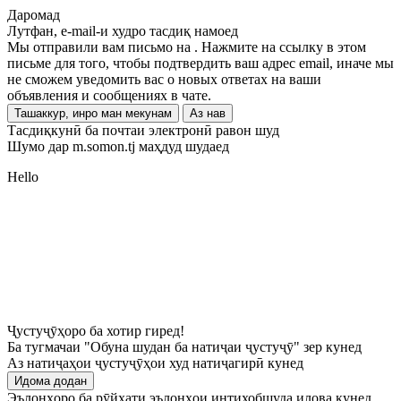
Даромад
Лутфан, e-mail-и худро тасдиқ намоед
Мы отправили вам письмо на
. Нажмите на ссылку в этом
письме для того, чтобы подтвердить ваш адрес email, иначе мы
не сможем уведомить вас о новых ответах на ваши
объявления и сообщениях в чате.
Ташаккур, инро ман мекунам
Аз нав
Тасдиқкунӣ ба почтаи электронӣ равон шуд
Шумо дар m.somon.tj маҳдуд шудаед
Hello
Ҷустуҷӯҳоро ба хотир гиред!
Ба тугмачаи "Обуна шудан ба натиҷаи ҷустуҷӯ" зер кунед
Аз натиҷаҳои ҷустуҷӯҳои худ натиҷагирӣ кунед
Идома додан
Эълонҳоро ба рӯйхати эълонҳои интихобшуда илова кунед