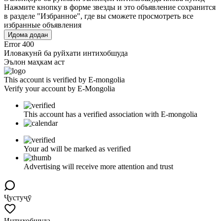
Нажмите кнопку в форме звезды и это объявление сохранится
в разделе "Избранное", где вы сможете просмотреть все
избранные объявления
Идома додан
Error 400
Иловакунӣ ба руйхати интихобшуда
Эълон маҳкам аст
This account is verified by E-mongolia
Verify your account by E-Mongolia
This account has a verified association with E-mongolia
Your ad will be marked as verified
Advertising will receive more attention and trust
Ҷустуҷӯ
Интихобшуда