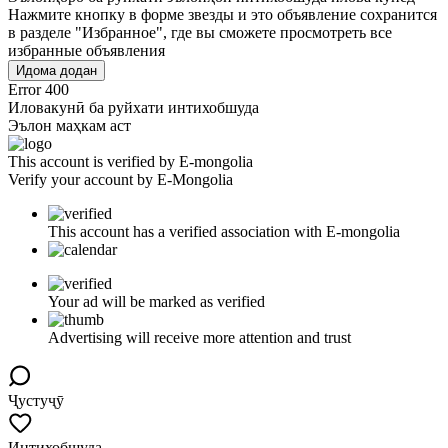
Нажмите кнопку в форме звезды и это объявление сохранится
в разделе "Избранное", где вы сможете просмотреть все
избранные объявления
Идома додан
Error 400
Иловакунӣ ба руйхати интихобшуда
Эълон маҳкам аст
This account is verified by E-mongolia
Verify your account by E-Mongolia
This account has a verified association with E-mongolia
Your ad will be marked as verified
Advertising will receive more attention and trust
Ҷустуҷӯ
Интихобшуда