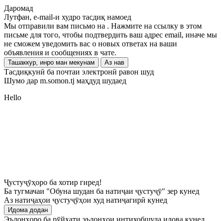
Даромад
Лутфан, e-mail-и худро тасдиқ намоед
Мы отправили вам письмо на
. Нажмите на ссылку в этом
письме для того, чтобы подтвердить ваш адрес email, иначе мы
не сможем уведомить вас о новых ответах на ваши
объявления и сообщениях в чате.
Ташаккур, инро ман мекунам
Аз нав
Тасдиқкунӣ ба почтаи электронӣ равон шуд
Шумо дар m.somon.tj маҳдуд шудаед
Hello
Ҷустуҷӯҳоро ба хотир гиред!
Ба тугмачаи "Обуна шудан ба натиҷаи ҷустуҷӯ" зер кунед
Аз натиҷаҳои ҷустуҷӯҳои худ натиҷагирӣ кунед
Идома додан
Эълонҳоро ба рӯйхати эълонҳои интихобшуда илова кунед