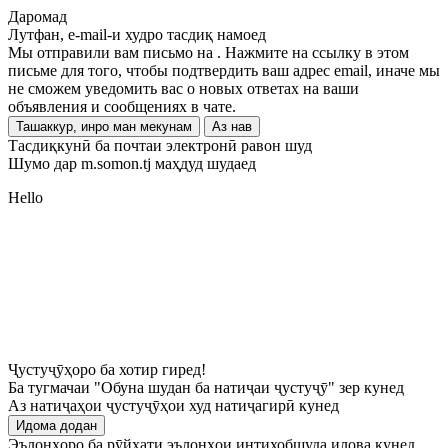
Даромад
Лутфан, e-mail-и худро тасдиқ намоед
Мы отправили вам письмо на
. Нажмите на ссылку в этом
письме для того, чтобы подтвердить ваш адрес email, иначе мы
не сможем уведомить вас о новых ответах на ваши
объявления и сообщениях в чате.
Ташаккур, инро ман мекунам
Аз нав
Тасдиқкунӣ ба почтаи электронӣ равон шуд
Шумо дар m.somon.tj маҳдуд шудаед
Hello
Ҷустуҷӯҳоро ба хотир гиред!
Ба тугмачаи "Обуна шудан ба натиҷаи ҷустуҷӯ" зер кунед
Аз натиҷаҳои ҷустуҷӯҳои худ натиҷагирӣ кунед
Идома додан
Эълонҳоро ба рӯйхати эълонҳои интихобшуда илова кунед