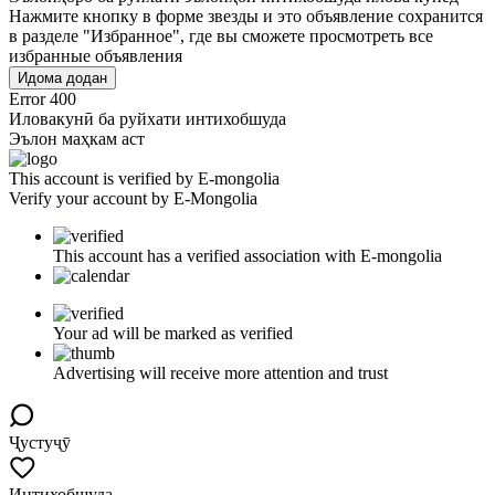
Нажмите кнопку в форме звезды и это объявление сохранится
в разделе "Избранное", где вы сможете просмотреть все
избранные объявления
Идома додан
Error 400
Иловакунӣ ба руйхати интихобшуда
Эълон маҳкам аст
This account is verified by E-mongolia
Verify your account by E-Mongolia
This account has a verified association with E-mongolia
Your ad will be marked as verified
Advertising will receive more attention and trust
Ҷустуҷӯ
Интихобшуда