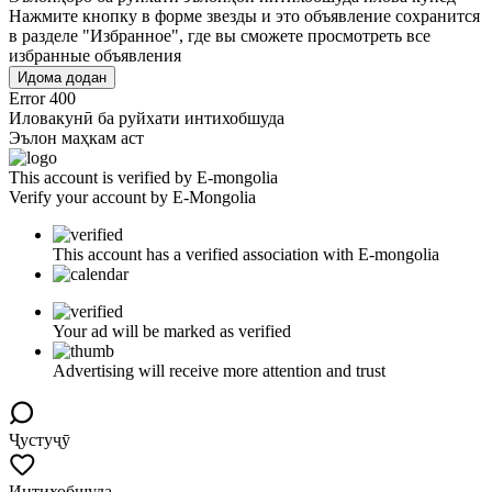
Нажмите кнопку в форме звезды и это объявление сохранится
в разделе "Избранное", где вы сможете просмотреть все
избранные объявления
Идома додан
Error 400
Иловакунӣ ба руйхати интихобшуда
Эълон маҳкам аст
This account is verified by E-mongolia
Verify your account by E-Mongolia
This account has a verified association with E-mongolia
Your ad will be marked as verified
Advertising will receive more attention and trust
Ҷустуҷӯ
Интихобшуда