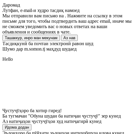
Даромад
Лутфан, e-mail-и худро тасдиқ намоед
Мы отправили вам письмо на
. Нажмите на ссылку в этом
письме для того, чтобы подтвердить ваш адрес email, иначе мы
не сможем уведомить вас о новых ответах на ваши
объявления и сообщениях в чате.
Ташаккур, инро ман мекунам
Аз нав
Тасдиқкунӣ ба почтаи электронӣ равон шуд
Шумо дар m.somon.tj маҳдуд шудаед
Hello
Ҷустуҷӯҳоро ба хотир гиред!
Ба тугмачаи "Обуна шудан ба натиҷаи ҷустуҷӯ" зер кунед
Аз натиҷаҳои ҷустуҷӯҳои худ натиҷагирӣ кунед
Идома додан
Эълонҳоро ба рӯйхати эълонҳои интихобшуда илова кунед