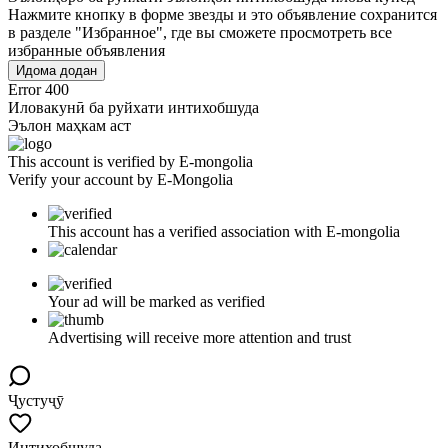
Нажмите кнопку в форме звезды и это объявление сохранится
в разделе "Избранное", где вы сможете просмотреть все
избранные объявления
Идома додан
Error 400
Иловакунӣ ба руйхати интихобшуда
Эълон маҳкам аст
This account is verified by E-mongolia
Verify your account by E-Mongolia
This account has a verified association with E-mongolia
Your ad will be marked as verified
Advertising will receive more attention and trust
Ҷустуҷӯ
Интихобшуда