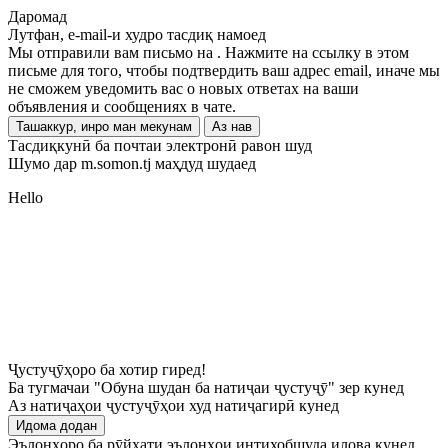
Даромад
Лутфан, e-mail-и худро тасдиқ намоед
Мы отправили вам письмо на
. Нажмите на ссылку в этом
письме для того, чтобы подтвердить ваш адрес email, иначе мы
не сможем уведомить вас о новых ответах на ваши
объявления и сообщениях в чате.
Ташаккур, инро ман мекунам
Аз нав
Тасдиқкунӣ ба почтаи электронӣ равон шуд
Шумо дар m.somon.tj маҳдуд шудаед
Hello
Ҷустуҷӯҳоро ба хотир гиред!
Ба тугмачаи "Обуна шудан ба натиҷаи ҷустуҷӯ" зер кунед
Аз натиҷаҳои ҷустуҷӯҳои худ натиҷагирӣ кунед
Идома додан
Эълонҳоро ба рӯйхати эълонҳои интихобшуда илова кунед