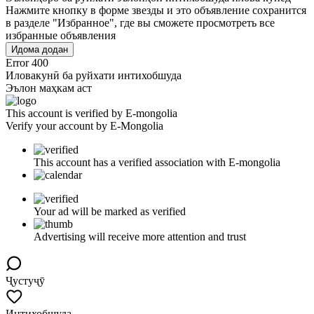
Нажмите кнопку в форме звезды и это объявление сохранится
в разделе "Избранное", где вы сможете просмотреть все
избранные объявления
Идома додан
Error 400
Иловакунӣ ба руйхати интихобшуда
Эълон маҳкам аст
This account is verified by E-mongolia
Verify your account by E-Mongolia
This account has a verified association with E-mongolia
Your ad will be marked as verified
Advertising will receive more attention and trust
Ҷустуҷӯ
Интихобшуда