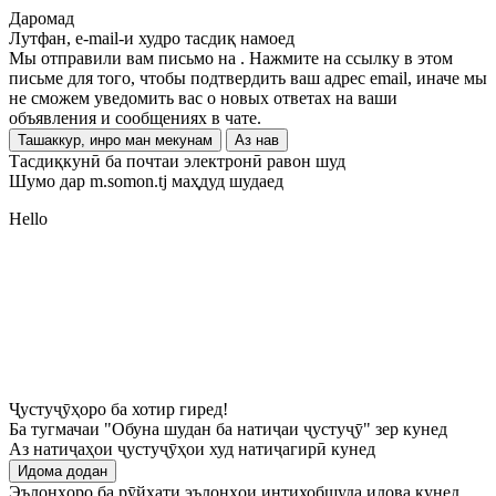
Даромад
Лутфан, e-mail-и худро тасдиқ намоед
Мы отправили вам письмо на
. Нажмите на ссылку в этом
письме для того, чтобы подтвердить ваш адрес email, иначе мы
не сможем уведомить вас о новых ответах на ваши
объявления и сообщениях в чате.
Ташаккур, инро ман мекунам
Аз нав
Тасдиқкунӣ ба почтаи электронӣ равон шуд
Шумо дар m.somon.tj маҳдуд шудаед
Hello
Ҷустуҷӯҳоро ба хотир гиред!
Ба тугмачаи "Обуна шудан ба натиҷаи ҷустуҷӯ" зер кунед
Аз натиҷаҳои ҷустуҷӯҳои худ натиҷагирӣ кунед
Идома додан
Эълонҳоро ба рӯйхати эълонҳои интихобшуда илова кунед