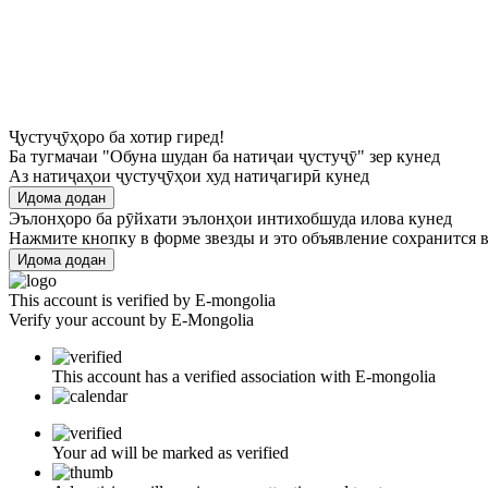
Ҷустуҷӯҳоро ба хотир гиред!
Ба тугмачаи "Обуна шудан ба натиҷаи ҷустуҷӯ" зер кунед
Аз натиҷаҳои ҷустуҷӯҳои худ натиҷагирӣ кунед
Идома додан
Эълонҳоро ба рӯйхати эълонҳои интихобшуда илова кунед
Нажмите кнопку в форме звезды и это объявление сохранится в
Идома додан
This account is verified by E-mongolia
Verify your account by E-Mongolia
This account has a verified association with E-mongolia
Your ad will be marked as verified