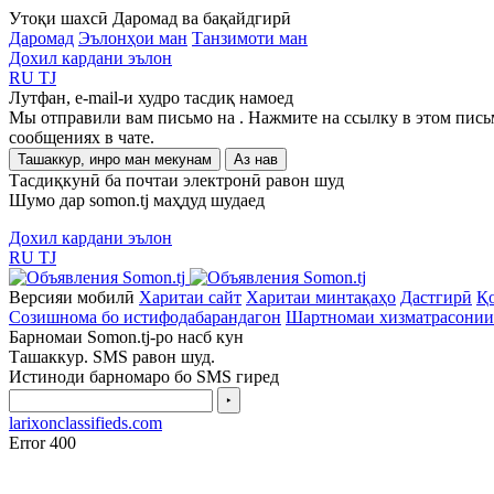
Утоқи шахсӣ
Даромад ва бақайдгирӣ
Даромад
Эълонҳои ман
Танзимоти ман
Дохил кардани эълон
RU
TJ
Лутфан, e-mail-и худро тасдиқ намоед
Мы отправили вам письмо на
. Нажмите на ссылку в этом пись
сообщениях в чате.
Ташаккур, инро ман мекунам
Аз нав
Тасдиқкунӣ ба почтаи электронӣ равон шуд
Шумо дар somon.tj маҳдуд шудаед
Дохил кардани эълон
RU
TJ
Версияи мобилӣ
Харитаи сайт
Харитаи минтақаҳо
Дастгирӣ
Қо
Созишнома бо истифодабарандагон
Шартномаи хизматрасонии
Барномаи Somon.tj-ро насб кун
Ташаккур. SMS равон шуд.
Истиноди барномаро бо SMS гиред
‣
larixonclassifieds.com
Error 400