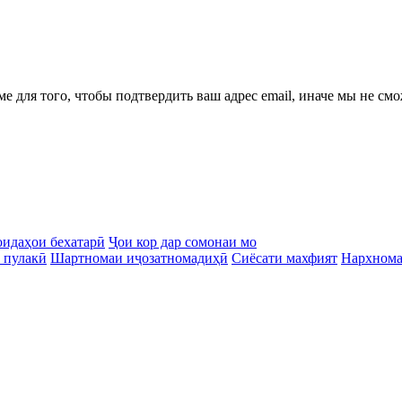
ме для того, чтобы подтвердить ваш адрес email, иначе мы не см
идаҳои бехатарӣ
Ҷои кор дар сомонаи мо
 пулакӣ
Шартномаи иҷозатномадиҳӣ
Сиёсати махфият
Нархном