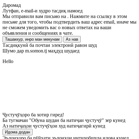
Даромад
Лутфан, e-mail-и худро тасдиқ намоед
Мы отправили вам письмо на
. Нажмите на ссылку в этом
письме для того, чтобы подтвердить ваш адрес email, иначе мы
не сможем уведомить вас о новых ответах на ваши
объявления и сообщениях в чате.
Ташаккур, инро ман мекунам
Аз нав
Тасдиқкунӣ ба почтаи электронӣ равон шуд
Шумо дар m.somon.tj маҳдуд шудаед
Hello
Ҷустуҷӯҳоро ба хотир гиред!
Ба тугмачаи "Обуна шудан ба натиҷаи ҷустуҷӯ" зер кунед
Аз натиҷаҳои ҷустуҷӯҳои худ натиҷагирӣ кунед
Идома додан
Эълонҳоро ба рӯйхати эълонҳои интихобшуда илова кунед