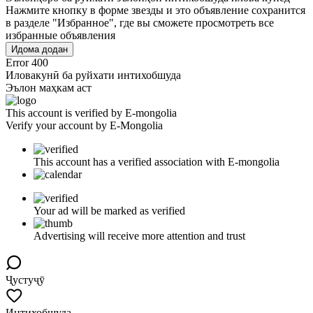
Нажмите кнопку в форме звезды и это объявление сохранится
в разделе "Избранное", где вы сможете просмотреть все
избранные объявления
Идома додан
Error 400
Иловакунӣ ба руйхати интихобшуда
Эълон маҳкам аст
This account is verified by E-mongolia
Verify your account by E-Mongolia
This account has a verified association with E-mongolia
Your ad will be marked as verified
Advertising will receive more attention and trust
Ҷустуҷӯ
Интихобшуда