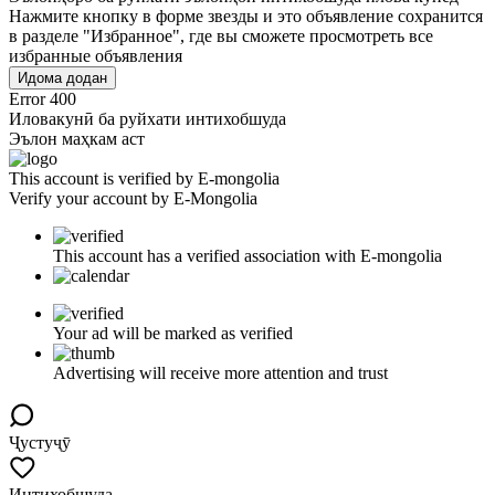
Нажмите кнопку в форме звезды и это объявление сохранится
в разделе "Избранное", где вы сможете просмотреть все
избранные объявления
Идома додан
Error 400
Иловакунӣ ба руйхати интихобшуда
Эълон маҳкам аст
This account is verified by E-mongolia
Verify your account by E-Mongolia
This account has a verified association with E-mongolia
Your ad will be marked as verified
Advertising will receive more attention and trust
Ҷустуҷӯ
Интихобшуда