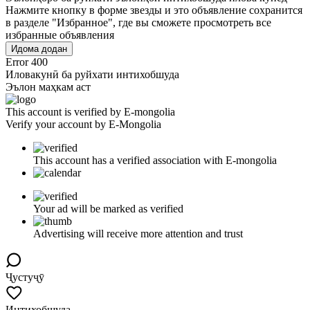
Нажмите кнопку в форме звезды и это объявление сохранится
в разделе "Избранное", где вы сможете просмотреть все
избранные объявления
Идома додан
Error 400
Иловакунӣ ба руйхати интихобшуда
Эълон маҳкам аст
This account is verified by E-mongolia
Verify your account by E-Mongolia
This account has a verified association with E-mongolia
Your ad will be marked as verified
Advertising will receive more attention and trust
Ҷустуҷӯ
Интихобшуда