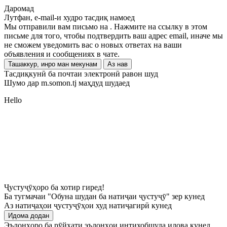
Даромад
Лутфан, e-mail-и худро тасдиқ намоед
Мы отправили вам письмо на
. Нажмите на ссылку в этом
письме для того, чтобы подтвердить ваш адрес email, иначе мы
не сможем уведомить вас о новых ответах на ваши
объявления и сообщениях в чате.
Ташаккур, инро ман мекунам
Аз нав
Тасдиқкунӣ ба почтаи электронӣ равон шуд
Шумо дар m.somon.tj маҳдуд шудаед
Hello
Ҷустуҷӯҳоро ба хотир гиред!
Ба тугмачаи "Обуна шудан ба натиҷаи ҷустуҷӯ" зер кунед
Аз натиҷаҳои ҷустуҷӯҳои худ натиҷагирӣ кунед
Идома додан
Эълонҳоро ба рӯйхати эълонҳои интихобшуда илова кунед