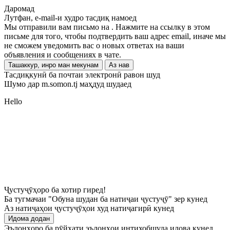
Даромад
Лутфан, e-mail-и худро тасдиқ намоед
Мы отправили вам письмо на
. Нажмите на ссылку в этом
письме для того, чтобы подтвердить ваш адрес email, иначе мы
не сможем уведомить вас о новых ответах на ваши
объявления и сообщениях в чате.
Ташаккур, инро ман мекунам
Аз нав
Тасдиқкунӣ ба почтаи электронӣ равон шуд
Шумо дар m.somon.tj маҳдуд шудаед
Hello
Ҷустуҷӯҳоро ба хотир гиред!
Ба тугмачаи "Обуна шудан ба натиҷаи ҷустуҷӯ" зер кунед
Аз натиҷаҳои ҷустуҷӯҳои худ натиҷагирӣ кунед
Идома додан
Эълонҳоро ба рӯйхати эълонҳои интихобшуда илова кунед