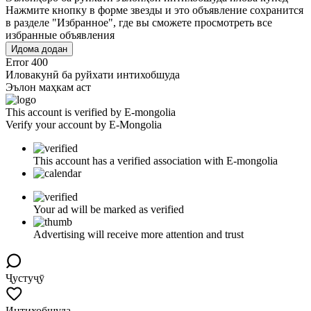
Нажмите кнопку в форме звезды и это объявление сохранится
в разделе "Избранное", где вы сможете просмотреть все
избранные объявления
Идома додан
Error 400
Иловакунӣ ба руйхати интихобшуда
Эълон маҳкам аст
This account is verified by E-mongolia
Verify your account by E-Mongolia
This account has a verified association with E-mongolia
Your ad will be marked as verified
Advertising will receive more attention and trust
Ҷустуҷӯ
Интихобшуда