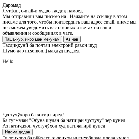
Даромад
Лутфан, e-mail-и худро тасдиқ намоед
Мы отправили вам письмо на
. Нажмите на ссылку в этом
письме для того, чтобы подтвердить ваш адрес email, иначе мы
не сможем уведомить вас о новых ответах на ваши
объявления и сообщениях в чате.
Ташаккур, инро ман мекунам
Аз нав
Тасдиқкунӣ ба почтаи электронӣ равон шуд
Шумо дар m.somon.tj маҳдуд шудаед
Hello
Ҷустуҷӯҳоро ба хотир гиред!
Ба тугмачаи "Обуна шудан ба натиҷаи ҷустуҷӯ" зер кунед
Аз натиҷаҳои ҷустуҷӯҳои худ натиҷагирӣ кунед
Идома додан
Эълонҳоро ба рӯйхати эълонҳои интихобшуда илова кунед