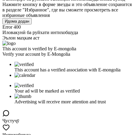
Нажмите кнопку в форме звезды и это объявление сохранится
в разделе "Избранное", где вы сможете просмотреть все
избранные объявления
Идома додан
Error 400
Иловакунӣ ба руйхати интихобшуда
Эълон маҳкам аст
This account is verified by E-mongolia
Verify your account by E-Mongolia
This account has a verified association with E-mongolia
Your ad will be marked as verified
Advertising will receive more attention and trust
Ҷустуҷӯ
Интихобшуда