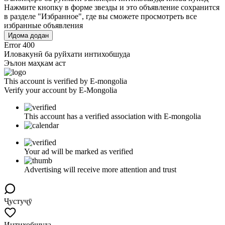
Нажмите кнопку в форме звезды и это объявление сохранится
в разделе "Избранное", где вы сможете просмотреть все
избранные объявления
Идома додан
Error 400
Иловакунӣ ба руйхати интихобшуда
Эълон маҳкам аст
This account is verified by E-mongolia
Verify your account by E-Mongolia
This account has a verified association with E-mongolia
Your ad will be marked as verified
Advertising will receive more attention and trust
Ҷустуҷӯ
Интихобшуда