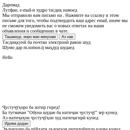
Даромад
Лутфан, e-mail-и худро тасдиқ намоед
Мы отправили вам письмо на
. Нажмите на ссылку в этом
письме для того, чтобы подтвердить ваш адрес email, иначе мы
не сможем уведомить вас о новых ответах на ваши
объявления и сообщениях в чате.
Ташаккур, инро ман мекунам
Аз нав
Тасдиқкунӣ ба почтаи электронӣ равон шуд
Шумо дар m.somon.tj маҳдуд шудаед
Hello
Ҷустуҷӯҳоро ба хотир гиред!
Ба тугмачаи "Обуна шудан ба натиҷаи ҷустуҷӯ" зер кунед
Аз натиҷаҳои ҷустуҷӯҳои худ натиҷагирӣ кунед
Идома додан
Эълонҳоро ба рӯйхати эълонҳои интихобшуда илова кунед