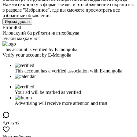
Нажмите кнопку в форме звезды и это объявление сохранится
в разделе "Избранное", где вы сможете просмотреть все
избранные объявления
Идома додан
Error 400
Иловакунӣ ба руйхати интихобшуда
Эълон маҳкам аст
This account is verified by E-mongolia
Verify your account by E-Mongolia
This account has a verified association with E-mongolia
Your ad will be marked as verified
Advertising will receive more attention and trust
Ҷустуҷӯ
Интихобшуда