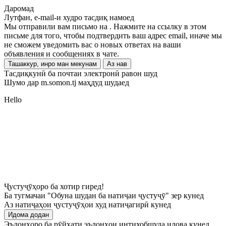
Даромад
Лутфан, e-mail-и худро тасдиқ намоед
Мы отправили вам письмо на
. Нажмите на ссылку в этом
письме для того, чтобы подтвердить ваш адрес email, иначе мы
не сможем уведомить вас о новых ответах на ваши
объявления и сообщениях в чате.
Ташаккур, инро ман мекунам
Аз нав
Тасдиқкунӣ ба почтаи электронӣ равон шуд
Шумо дар m.somon.tj маҳдуд шудаед
Hello
Ҷустуҷӯҳоро ба хотир гиред!
Ба тугмачаи "Обуна шудан ба натиҷаи ҷустуҷӯ" зер кунед
Аз натиҷаҳои ҷустуҷӯҳои худ натиҷагирӣ кунед
Идома додан
Эълонҳоро ба рӯйхати эълонҳои интихобшуда илова кунед