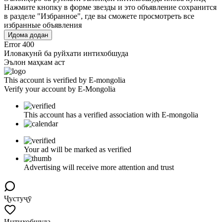
Нажмите кнопку в форме звезды и это объявление сохранится
в разделе "Избранное", где вы сможете просмотреть все
избранные объявления
Идома додан
Error 400
Иловакунӣ ба руйхати интихобшуда
Эълон маҳкам аст
This account is verified by E-mongolia
Verify your account by E-Mongolia
This account has a verified association with E-mongolia
Your ad will be marked as verified
Advertising will receive more attention and trust
Ҷустуҷӯ
Интихобшуда