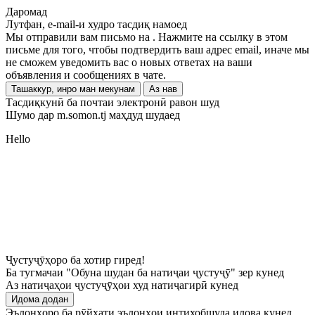
Даромад
Лутфан, e-mail-и худро тасдиқ намоед
Мы отправили вам письмо на
. Нажмите на ссылку в этом
письме для того, чтобы подтвердить ваш адрес email, иначе мы
не сможем уведомить вас о новых ответах на ваши
объявления и сообщениях в чате.
Ташаккур, инро ман мекунам
Аз нав
Тасдиқкунӣ ба почтаи электронӣ равон шуд
Шумо дар m.somon.tj маҳдуд шудаед
Hello
Ҷустуҷӯҳоро ба хотир гиред!
Ба тугмачаи "Обуна шудан ба натиҷаи ҷустуҷӯ" зер кунед
Аз натиҷаҳои ҷустуҷӯҳои худ натиҷагирӣ кунед
Идома додан
Эълонҳоро ба рӯйхати эълонҳои интихобшуда илова кунед