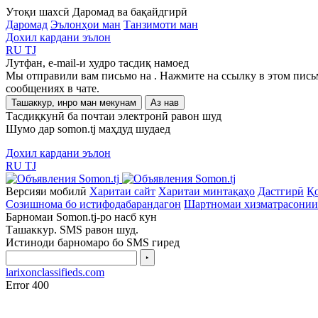
Утоқи шахсӣ
Даромад ва бақайдгирӣ
Даромад
Эълонҳои ман
Танзимоти ман
Дохил кардани эълон
RU
TJ
Лутфан, e-mail-и худро тасдиқ намоед
Мы отправили вам письмо на
. Нажмите на ссылку в этом пись
сообщениях в чате.
Ташаккур, инро ман мекунам
Аз нав
Тасдиқкунӣ ба почтаи электронӣ равон шуд
Шумо дар somon.tj маҳдуд шудаед
Дохил кардани эълон
RU
TJ
Версияи мобилӣ
Харитаи сайт
Харитаи минтақаҳо
Дастгирӣ
Қо
Созишнома бо истифодабарандагон
Шартномаи хизматрасонии
Барномаи Somon.tj-ро насб кун
Ташаккур. SMS равон шуд.
Истиноди барномаро бо SMS гиред
‣
larixonclassifieds.com
Error 400