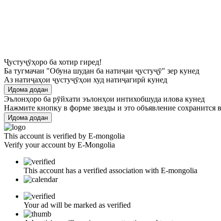
Ҷустуҷӯҳоро ба хотир гиред!
Ба тугмачаи "Обуна шудан ба натиҷаи ҷустуҷӯ" зер кунед
Аз натиҷаҳои ҷустуҷӯҳои худ натиҷагирӣ кунед
Идома додан
Эълонҳоро ба рӯйхати эълонҳои интихобшуда илова кунед
Нажмите кнопку в форме звезды и это объявление сохранится в
Идома додан
This account is verified by E-mongolia
Verify your account by E-Mongolia
This account has a verified association with E-mongolia
Your ad will be marked as verified