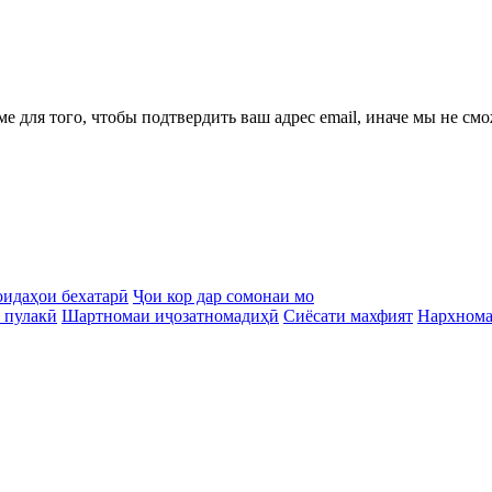
ме для того, чтобы подтвердить ваш адрес email, иначе мы не см
идаҳои бехатарӣ
Ҷои кор дар сомонаи мо
 пулакӣ
Шартномаи иҷозатномадиҳӣ
Сиёсати махфият
Нархном