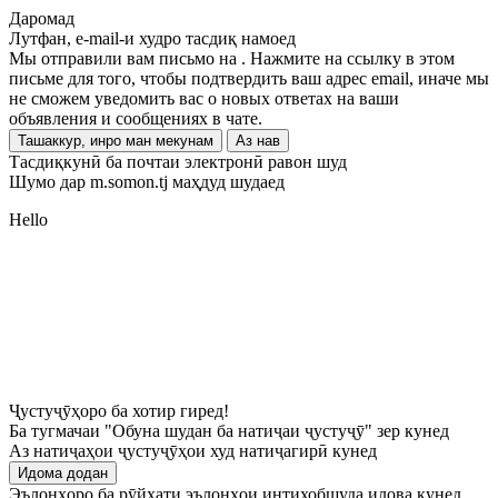
Даромад
Лутфан, e-mail-и худро тасдиқ намоед
Мы отправили вам письмо на
. Нажмите на ссылку в этом
письме для того, чтобы подтвердить ваш адрес email, иначе мы
не сможем уведомить вас о новых ответах на ваши
объявления и сообщениях в чате.
Ташаккур, инро ман мекунам
Аз нав
Тасдиқкунӣ ба почтаи электронӣ равон шуд
Шумо дар m.somon.tj маҳдуд шудаед
Hello
Ҷустуҷӯҳоро ба хотир гиред!
Ба тугмачаи "Обуна шудан ба натиҷаи ҷустуҷӯ" зер кунед
Аз натиҷаҳои ҷустуҷӯҳои худ натиҷагирӣ кунед
Идома додан
Эълонҳоро ба рӯйхати эълонҳои интихобшуда илова кунед