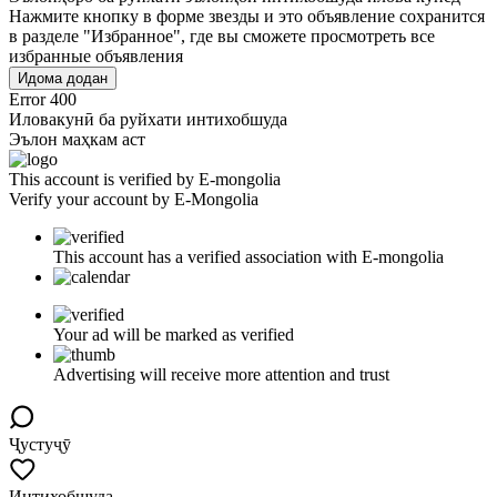
Нажмите кнопку в форме звезды и это объявление сохранится
в разделе "Избранное", где вы сможете просмотреть все
избранные объявления
Идома додан
Error 400
Иловакунӣ ба руйхати интихобшуда
Эълон маҳкам аст
This account is verified by E-mongolia
Verify your account by E-Mongolia
This account has a verified association with E-mongolia
Your ad will be marked as verified
Advertising will receive more attention and trust
Ҷустуҷӯ
Интихобшуда