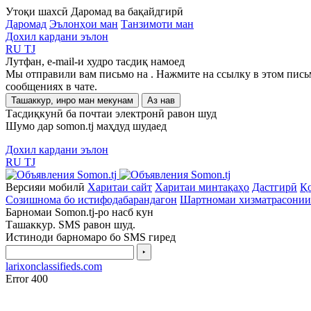
Утоқи шахсӣ
Даромад ва бақайдгирӣ
Даромад
Эълонҳои ман
Танзимоти ман
Дохил кардани эълон
RU
TJ
Лутфан, e-mail-и худро тасдиқ намоед
Мы отправили вам письмо на
. Нажмите на ссылку в этом пись
сообщениях в чате.
Ташаккур, инро ман мекунам
Аз нав
Тасдиқкунӣ ба почтаи электронӣ равон шуд
Шумо дар somon.tj маҳдуд шудаед
Дохил кардани эълон
RU
TJ
Версияи мобилӣ
Харитаи сайт
Харитаи минтақаҳо
Дастгирӣ
Қо
Созишнома бо истифодабарандагон
Шартномаи хизматрасонии
Барномаи Somon.tj-ро насб кун
Ташаккур. SMS равон шуд.
Истиноди барномаро бо SMS гиред
‣
larixonclassifieds.com
Error 400