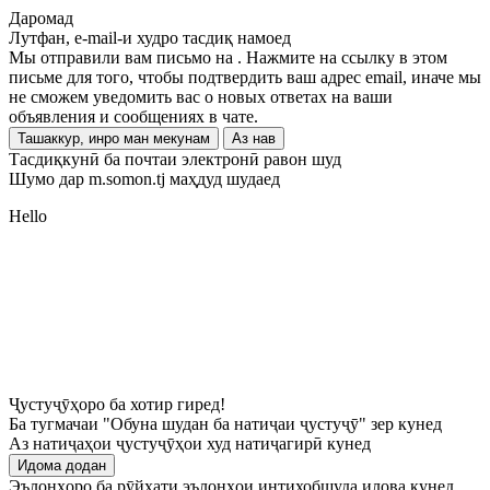
Даромад
Лутфан, e-mail-и худро тасдиқ намоед
Мы отправили вам письмо на
. Нажмите на ссылку в этом
письме для того, чтобы подтвердить ваш адрес email, иначе мы
не сможем уведомить вас о новых ответах на ваши
объявления и сообщениях в чате.
Ташаккур, инро ман мекунам
Аз нав
Тасдиқкунӣ ба почтаи электронӣ равон шуд
Шумо дар m.somon.tj маҳдуд шудаед
Hello
Ҷустуҷӯҳоро ба хотир гиред!
Ба тугмачаи "Обуна шудан ба натиҷаи ҷустуҷӯ" зер кунед
Аз натиҷаҳои ҷустуҷӯҳои худ натиҷагирӣ кунед
Идома додан
Эълонҳоро ба рӯйхати эълонҳои интихобшуда илова кунед