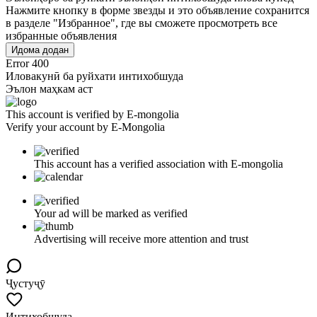
Нажмите кнопку в форме звезды и это объявление сохранится
в разделе "Избранное", где вы сможете просмотреть все
избранные объявления
Идома додан
Error 400
Иловакунӣ ба руйхати интихобшуда
Эълон маҳкам аст
This account is verified by E-mongolia
Verify your account by E-Mongolia
This account has a verified association with E-mongolia
Your ad will be marked as verified
Advertising will receive more attention and trust
Ҷустуҷӯ
Интихобшуда