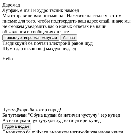
Даромад
Лутфан, e-mail-и худро тасдиқ намоед
Мы отправили вам письмо на
. Нажмите на ссылку в этом
письме для того, чтобы подтвердить ваш адрес email, иначе мы
не сможем уведомить вас о новых ответах на ваши
объявления и сообщениях в чате.
Ташаккур, инро ман мекунам
Аз нав
Тасдиқкунӣ ба почтаи электронӣ равон шуд
Шумо дар m.somon.tj маҳдуд шудаед
Hello
Ҷустуҷӯҳоро ба хотир гиред!
Ба тугмачаи "Обуна шудан ба натиҷаи ҷустуҷӯ" зер кунед
Аз натиҷаҳои ҷустуҷӯҳои худ натиҷагирӣ кунед
Идома додан
Эълонҳоро ба рӯйхати эълонҳои интихобшуда илова кунед