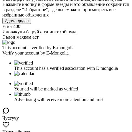
Нажмите кнопку в форме звезды и это объявление сохранится
в разделе "Избранное", где вы сможете просмотреть все
избранные объявления
Идома додан
Error 400
Иловакунӣ ба руйхати интихобшуда
Эълон маҳкам аст
This account is verified by E-mongolia
Verify your account by E-Mongolia
This account has a verified association with E-mongolia
Your ad will be marked as verified
Advertising will receive more attention and trust
Ҷустуҷӯ
Интихобшуда