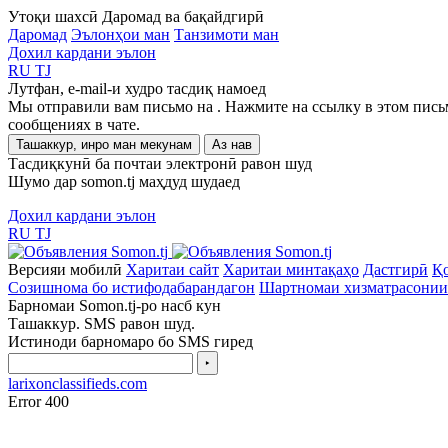
Утоқи шахсӣ
Даромад ва бақайдгирӣ
Даромад
Эълонҳои ман
Танзимоти ман
Дохил кардани эълон
RU
TJ
Лутфан, e-mail-и худро тасдиқ намоед
Мы отправили вам письмо на
. Нажмите на ссылку в этом пись
сообщениях в чате.
Ташаккур, инро ман мекунам
Аз нав
Тасдиқкунӣ ба почтаи электронӣ равон шуд
Шумо дар somon.tj маҳдуд шудаед
Дохил кардани эълон
RU
TJ
Версияи мобилӣ
Харитаи сайт
Харитаи минтақаҳо
Дастгирӣ
Қо
Созишнома бо истифодабарандагон
Шартномаи хизматрасонии
Барномаи Somon.tj-ро насб кун
Ташаккур. SMS равон шуд.
Истиноди барномаро бо SMS гиред
‣
larixonclassifieds.com
Error 400