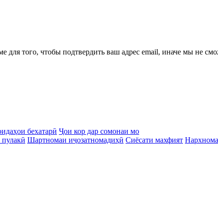
ме для того, чтобы подтвердить ваш адрес email, иначе мы не см
идаҳои бехатарӣ
Ҷои кор дар сомонаи мо
 пулакӣ
Шартномаи иҷозатномадиҳӣ
Сиёсати махфият
Нархном