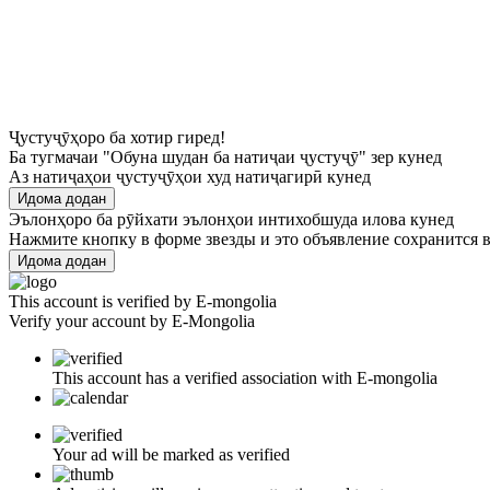
Ҷустуҷӯҳоро ба хотир гиред!
Ба тугмачаи "Обуна шудан ба натиҷаи ҷустуҷӯ" зер кунед
Аз натиҷаҳои ҷустуҷӯҳои худ натиҷагирӣ кунед
Идома додан
Эълонҳоро ба рӯйхати эълонҳои интихобшуда илова кунед
Нажмите кнопку в форме звезды и это объявление сохранится в
Идома додан
This account is verified by E-mongolia
Verify your account by E-Mongolia
This account has a verified association with E-mongolia
Your ad will be marked as verified