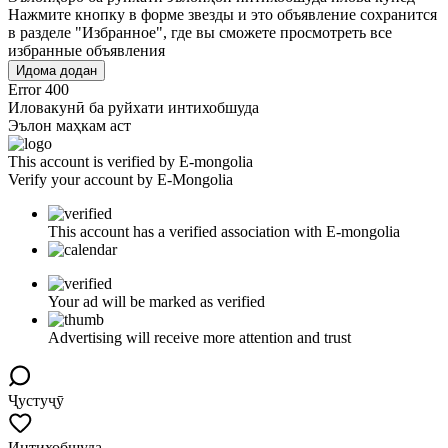
Нажмите кнопку в форме звезды и это объявление сохранится
в разделе "Избранное", где вы сможете просмотреть все
избранные объявления
Идома додан
Error 400
Иловакунӣ ба руйхати интихобшуда
Эълон маҳкам аст
This account is verified by E-mongolia
Verify your account by E-Mongolia
This account has a verified association with E-mongolia
Your ad will be marked as verified
Advertising will receive more attention and trust
Ҷустуҷӯ
Интихобшуда