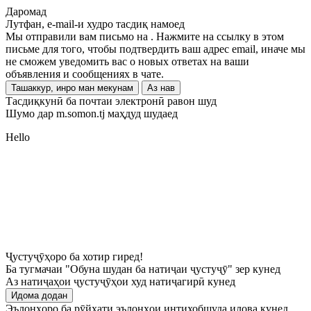
Даромад
Лутфан, e-mail-и худро тасдиқ намоед
Мы отправили вам письмо на
. Нажмите на ссылку в этом
письме для того, чтобы подтвердить ваш адрес email, иначе мы
не сможем уведомить вас о новых ответах на ваши
объявления и сообщениях в чате.
Ташаккур, инро ман мекунам
Аз нав
Тасдиқкунӣ ба почтаи электронӣ равон шуд
Шумо дар m.somon.tj маҳдуд шудаед
Hello
Ҷустуҷӯҳоро ба хотир гиред!
Ба тугмачаи "Обуна шудан ба натиҷаи ҷустуҷӯ" зер кунед
Аз натиҷаҳои ҷустуҷӯҳои худ натиҷагирӣ кунед
Идома додан
Эълонҳоро ба рӯйхати эълонҳои интихобшуда илова кунед